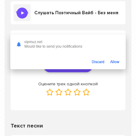
Слушать Поэтичный Вайб - Без меня
Скачать песню Поэтичный Вайб - Без
vipmuz.net
меня
в mp3 или слушать онлайн бесплатно
Would like to send you notifications
Discard
Allow
Скачать трек
Оцените трек одной кнопкой
Текст песни