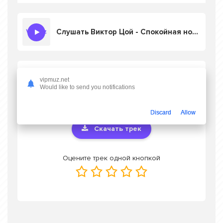
Слушать Виктор Цой - Спокойная ночь (AICover 2026)
Скачать песню Виктор Цой - Спокойная
vipmuz.net
ночь (AICover 2026)
в mp3 или слушать
Would like to send you notifications
онлайн бесплатно
Discard
Allow
Скачать трек
Оцените трек одной кнопкой