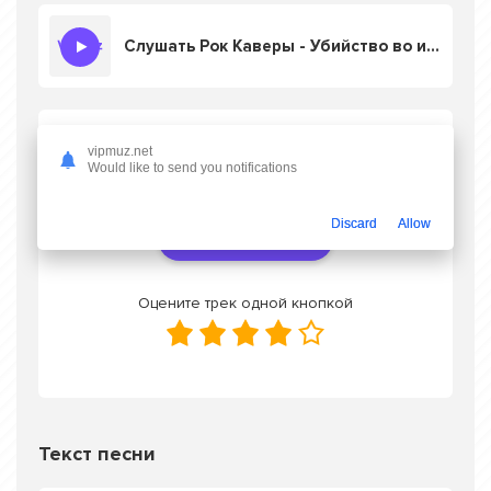
Слушать Рок Каверы - Убийство во имя
Скачать песню Рок Каверы - Убийство во
vipmuz.net
имя
в mp3 или слушать онлайн бесплатно
Would like to send you notifications
Discard
Allow
Скачать трек
Оцените трек одной кнопкой
Текст песни