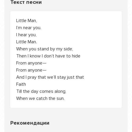
Текст песни
Little Man,
I’m near you.
I hear you,
Little Man.
When you stand by my side,
Then I know I don’t have to hide
From anyone—
From anyone—
And I pray that we’ll stay just that
Faith
Till the day comes along,
When we catch the sun.
Рекомендации