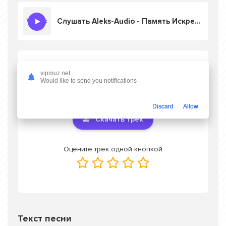
Слушать Aleks-Audio - Память Искренний (кавер)
Скачать песню Aleks-Audio - Память
vipmuz.net
Искренний (кавер)
в mp3 или слушать
Would like to send you notifications
онлайн бесплатно
Discard
Allow
Скачать трек
Оцените трек одной кнопкой
Текст песни