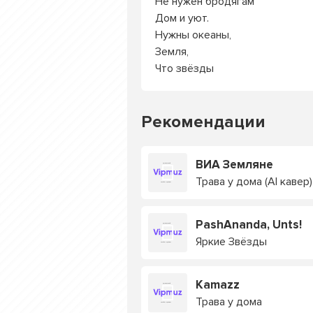
Не нужен бродягам
Дом и уют.
Нужны океаны,
Земля,
Что звёзды
Рекомендации
ВИА Земляне
Трава у дома (AI кавер)
PashAnanda, Unts!
Яркие Звёзды
Kamazz
Трава у дома