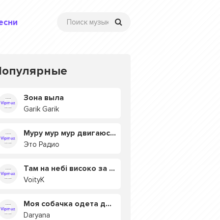
есни
Популярные
Зона выла
Garik Garik
Муру мур мур двигаюсь на мурмулях
Это Радио
Там на небі високо за хмарами
VoityK
Моя собачка одета дороже тебя
Daryana