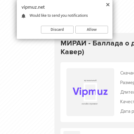
vipmuz.net
Would like to send you notifications
Discard
Allow
МИРАИ - Баллада о 
Кавер)
Скачан
Разме
Длите
Качес
Дата р