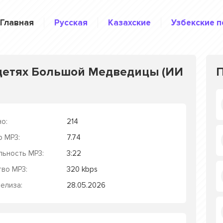
Главная
Русская
Казахские
Узбекские п
детях Большой Медведицы (ИИ
о:
214
р MP3:
7.74
льность MP3:
3:22
тво MP3:
320 kbps
елиза:
28.05.2026