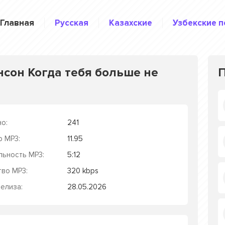
Главная
Русская
Казахские
Узбекские п
нсон Когда тебя больше не
о:
241
р MP3:
11.95
льность MP3:
5:12
тво MP3:
320 kbps
елиза:
28.05.2026