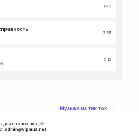
1:46
справность
3:35
0:12
ли
Музыка из тик ток
го для важных людей
о:
admin@vipmuz.net