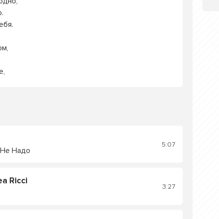
одно,
.
ебя.
.
ом,
е,
5:07
 Не Надо
a Ricci
3:27