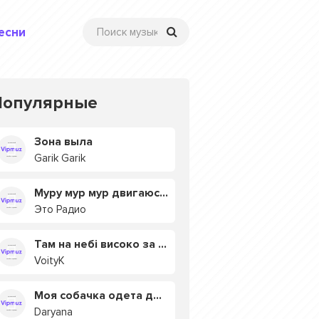
есни
Популярные
Зона выла
Garik Garik
Муру мур мур двигаюсь на мурмулях
Это Радио
Там на небі високо за хмарами
VoityK
Моя собачка одета дороже тебя
Daryana