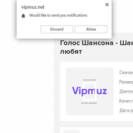
vipmuz.net
Would like to send you notifications
Discard
Allow
Голос Шансона - Ша
любят
Скачан
Разме
Длите
Качес
Дата р