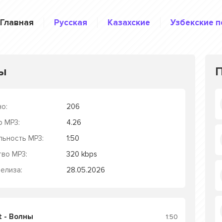
Главная
Русская
Казахские
Узбекские п
ны
о:
206
р MP3:
4.26
льность MP3:
1:50
тво MP3:
320 kbps
елиза:
28.05.2026
t - Волны
1:50