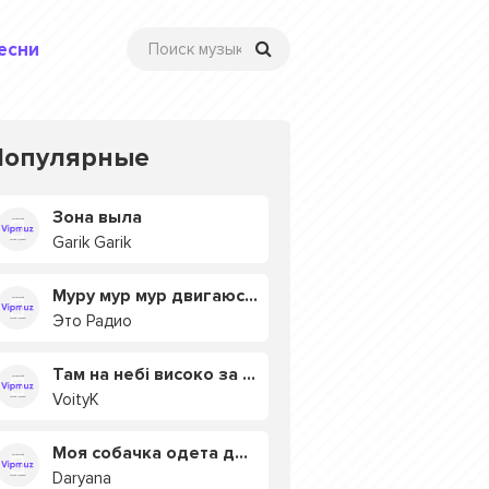
есни
Популярные
Зона выла
Garik Garik
Муру мур мур двигаюсь на мурмулях
Это Радио
Там на небі високо за хмарами
VoityK
Моя собачка одета дороже тебя
Daryana