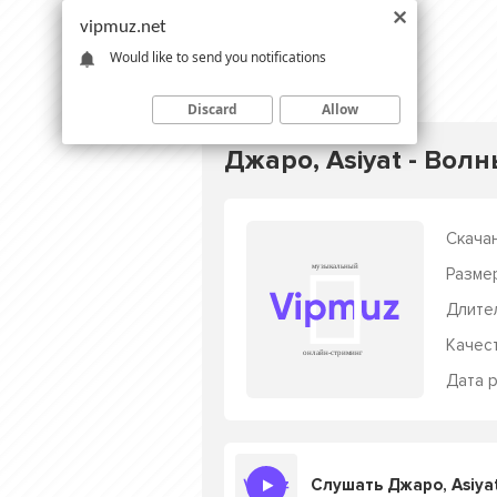
vipmuz.net
Would like to send you notifications
Discard
Allow
Джаро, Asiyat - Вол
Скачан
Разме
Длите
Качес
Дата р
Слушать Джаро, Asiya