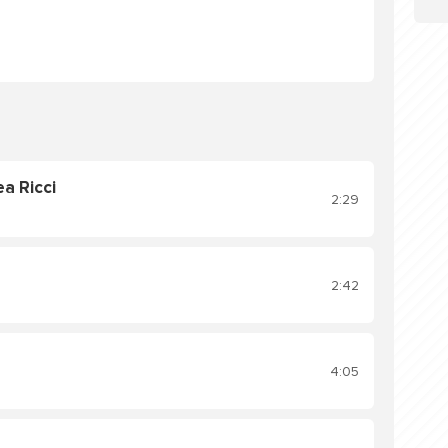
a Ricci
2:29
2:42
4:05