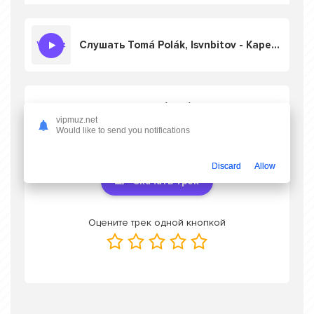
Слушать Tomá Polák, Isvnbitov - Карета (Remake 2026)
Скачать песню Tomá Polák, Isvnbitov -
Карета (Remake 2026)
в mp3 или слушать
vipmuz.net
Would like to send you notifications
онлайн бесплатно
Discard
Allow
Скачать трек
Оцените трек одной кнопкой