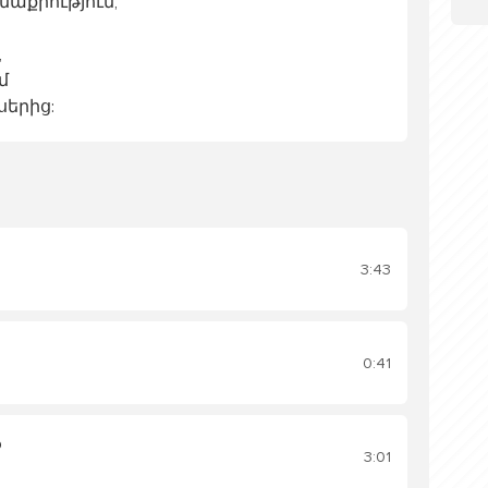
մաքրություն,
,
մ
սերից:
3:43
0:41
o
3:01