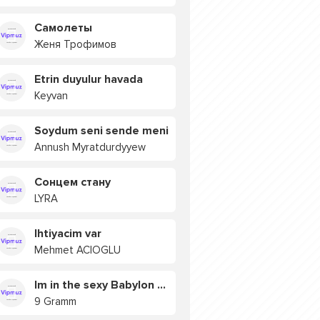
Самолеты
Женя Трофимов
Etrin duyulur havada
Keyvan
Soydum seni sende meni
Annush Myratdurdyyew
Сонцем стану
LYRA
Ihtiyacim var
Mehmet ACIOGLU
Im in the sexy Babylon БУЯ
9 Gramm