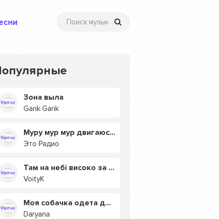
есни
Популярные
Зона выла
Garik Garik
Муру мур мур двигаюсь на мурмулях
Это Радио
Там на небі високо за хмарами
VoityK
Моя собачка одета дороже тебя
Daryana