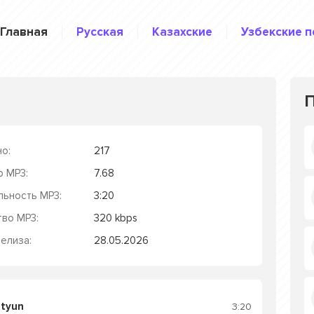
Главная
Русская
Казахские
Узбекские п
о:
217
р MP3:
7.68
льность MP3:
3:20
тво MP3:
320 kbps
елиза:
28.05.2026
utyun
3:20