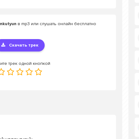
nkutyun
в mp3 или слушать онлайн бесплатно
Скачать трек
ите трек одной кнопкой