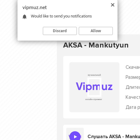
vipmuz.net
Would like to send you notifications
Discard
Allow
AKSA - Mankutyun
Скачан
Разме
Длите
Качес
Дата р
Слушать AKSA - Mank