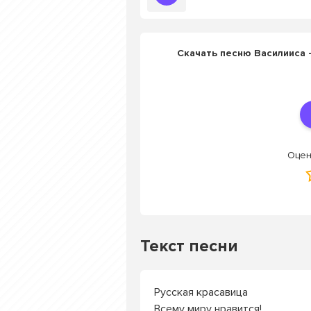
Скачать песню Василииса 
Оцен
Текст песни
Русская красавица
Всему миру нравится!