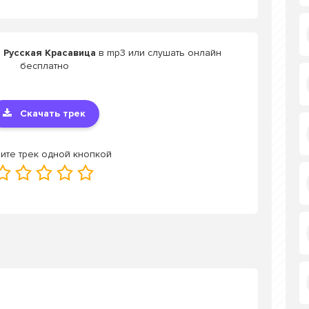
- Русская Красавица
в mp3 или слушать онлайн
бесплатно
Скачать трек
ите трек одной кнопкой