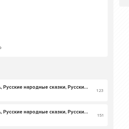
ю
ВОЛШЕБНАЯ БОЧКА, Русские народные сказки, Русские народные детские песни, Русские народные песни, Частушки, БРАЗИЛЬСКИЙ ФОНК
1:23
ВОЛШЕБНАЯ БОЧКА, Русские народные сказки, Русские народные детские песни, Русские народные песни, Частушки, БРАЗИЛЬСКИЙ ФОНК
1:51