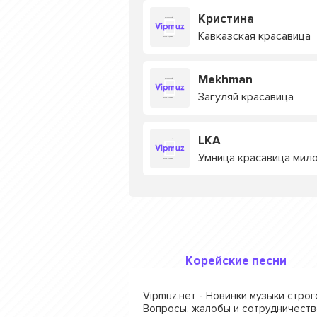
Кристина
Кавказская красавица
Mekhman
Загуляй красавица
LKA
Умница красавица мил
Корейские песни
Vipmuz.нет - Новинки музыки стро
Вопросы, жалобы и сотрудничеств