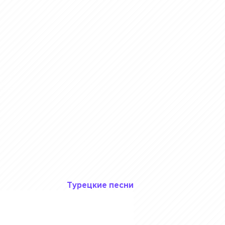
Турецкие песни