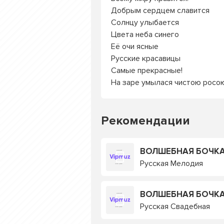
Добрым сердцем славится
Солнцу улыбается
Цвета неба синего
Её очи ясные
Русские красавицы
Самые прекрасные!
На заре умылася чистою росо
Рекомендации
Русская Мелодия
Русская Свадебная