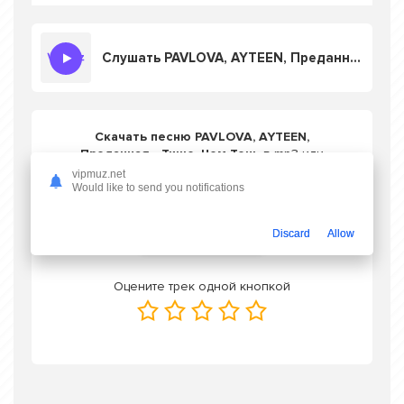
Слушать PAVLOVA, AYTEEN, Преданная - Тише, Чем Тень
Скачать песню PAVLOVA, AYTEEN,
Преданная - Тише, Чем Тень
в mp3 или
слушать онлайн бесплатно
vipmuz.net
Would like to send you notifications
Скачать трек
Discard
Allow
Оцените трек одной кнопкой