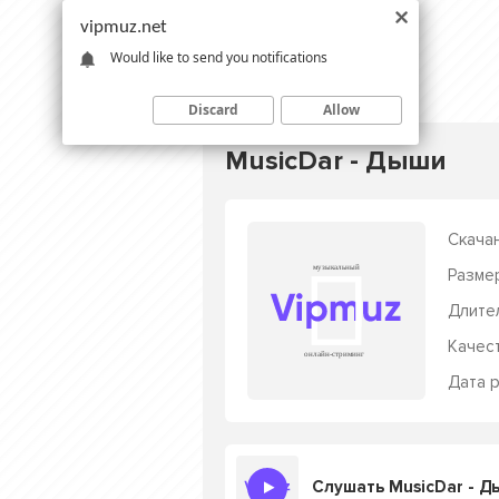
vipmuz.net
Would like to send you notifications
Discard
Allow
MusicDar - Дыши
Скачан
Разме
Длите
Качес
Дата р
Слушать MusicDar - 