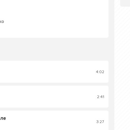
ко
4:02
2:41
оле
3:27