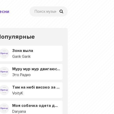
есни
Популярные
Зона выла
Garik Garik
Муру мур мур двигаюсь на мурмулях
Это Радио
Там на небі високо за хмарами
VoityK
Моя собачка одета дороже тебя
Daryana