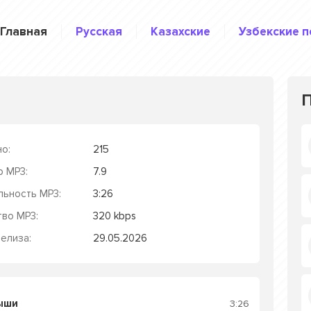
Главная
Русская
Казахские
Узбекские п
о:
215
р MP3:
7.9
льность MP3:
3:26
тво MP3:
320 kbps
елиза:
29.05.2026
Дыши
3:26