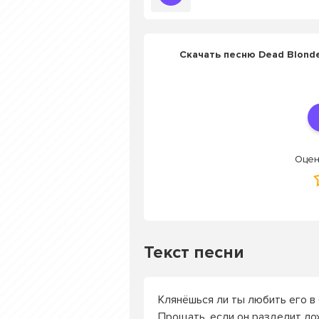
Скачать песню Dead Blond
Оцен
Текст песни
Клянёшься ли ты любить его в
Прощать, если он разделит ло