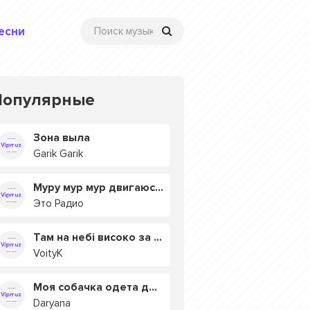
есни
Популярные
Зона выла
Garik Garik
Муру мур мур двигаюсь на мурмулях
Это Радио
Там на небі високо за хмарами
VoityK
Моя собачка одета дороже тебя
Daryana