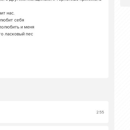
ит нас.
ь любит себя
 полюбить и меня
то ласковый пес
2:55