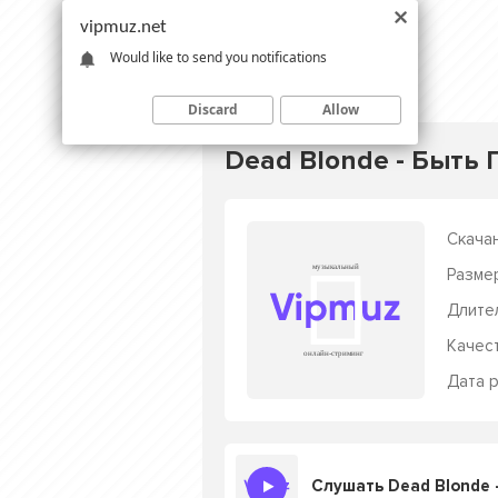
vipmuz.net
Would like to send you notifications
Discard
Allow
Dead Blonde - Быть
Скачан
Разме
Длите
Качес
Дата р
Слушать Dead Blonde