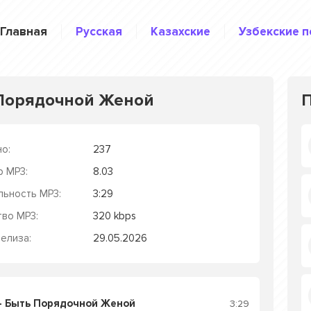
Главная
Русская
Казахские
Узбекские п
 Порядочной Женой
о:
237
р MP3:
8.03
льность MP3:
3:29
тво MP3:
320 kbps
елиза:
29.05.2026
 - Быть Порядочной Женой
3:29