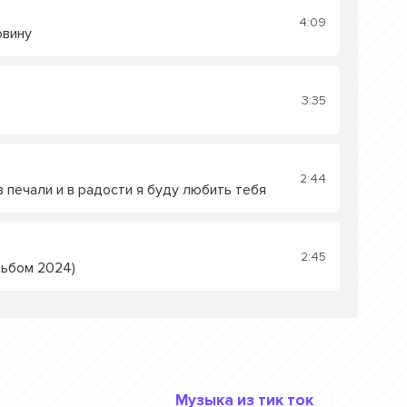
4:09
овину
3:35
2:44
в печали и в радости я буду любить тебя
2:45
льбом 2024)
Музыка из тик ток