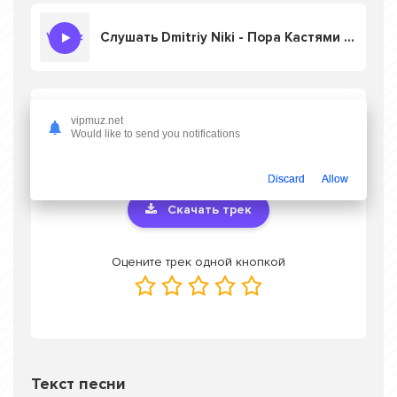
Слушать Dmitriy Niki - Пора Кастями Потрясти
Скачать песню Dmitriy Niki - Пора
vipmuz.net
Кастями Потрясти
в mp3 или слушать
Would like to send you notifications
онлайн бесплатно
Discard
Allow
Скачать трек
Оцените трек одной кнопкой
Текст песни