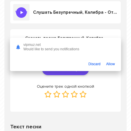
Слушать Безупречный, Калибра - Отец Твой Герой
Скачать песню Безупречный, Калибра -
Отец Твой Герой
в mp3 или слушать
vipmuz.net
онлайн бесплатно
Would like to send you notifications
Discard
Allow
Скачать трек
Оцените трек одной кнопкой
Текст песни