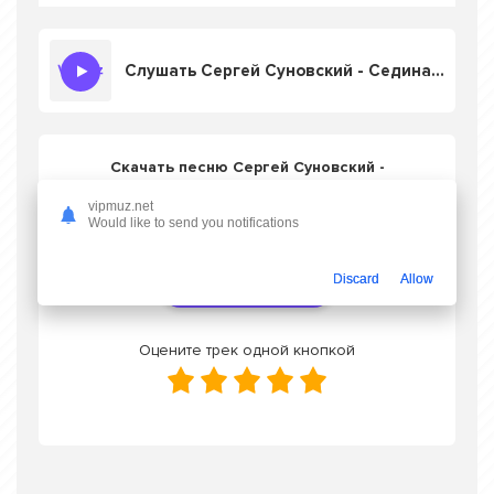
Слушать Сергей Суновский - Седина - Не Старость, А Порода
Скачать песню Сергей Суновский -
Седина - Не Старость, А Порода
в mp3
vipmuz.net
или слушать онлайн бесплатно
Would like to send you notifications
Discard
Allow
Скачать трек
Оцените трек одной кнопкой