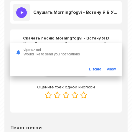
Слушать Morningfogvi - Встану Я В Утро Туманное
Скачать песню Morningfogvi - Встану Я В
Утро Туманное
в mp3 или слушать онлайн
бесплатно
vipmuz.net
Would like to send you notifications
Скачать трек
Discard
Allow
Оцените трек одной кнопкой
Текст песни