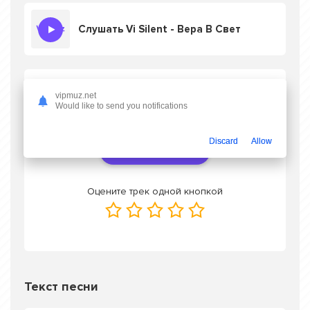
Слушать Vi Silent - Вера В Свет
Скачать песню Vi Silent - Вера В Свет
в
vipmuz.net
mp3 или слушать онлайн бесплатно
Would like to send you notifications
Discard
Allow
Скачать трек
Оцените трек одной кнопкой
Текст песни