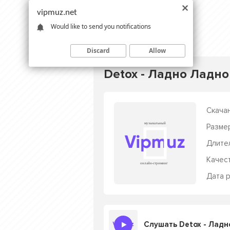
vipmuz.net
Would like to send you notifications
Discard
Allow
Detox - Ладно Ладно
Скачан
Разме
Длите
Качес
Дата р
Слушать Detox - Ладн