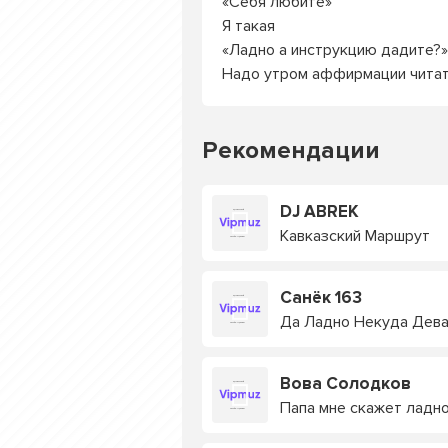
«Себя любите»
Я такая
«Ладно а инструкцию дадите?»
Надо утром аффирмации чита
Рекомендации
DJ ABREK
Кавказский Маршрут
Санёк 163
Да Ладно Некуда Дева
Вова Солодков
Папа мне скажет ладн