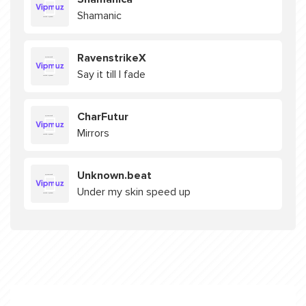
Shamanic
RavenstrikeX
Say it till I fade
CharFutur
Mirrors
Unknown.beat
Under my skin speed up