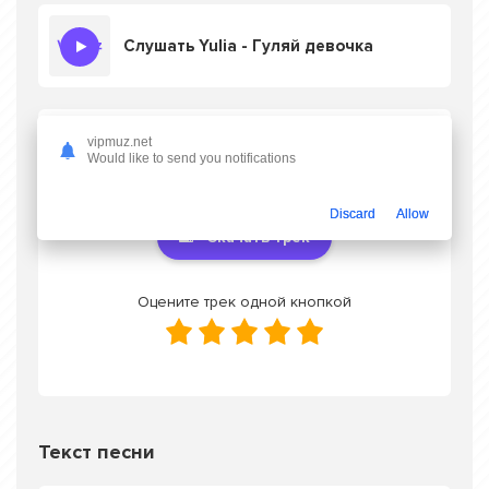
Слушать Yulia - Гуляй девочка
Скачать песню Yulia - Гуляй девочка
в
vipmuz.net
Would like to send you notifications
mp3 или слушать онлайн бесплатно
Discard
Allow
Скачать трек
Оцените трек одной кнопкой
Текст песни