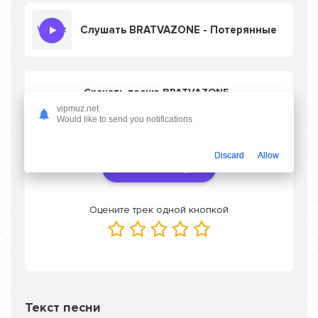
Слушать BRATVAZONE - Потерянные
Скачать песню BRATVAZONE -
Потерянные
в mp3 или слушать онлайн
vipmuz.net
бесплатно
Would like to send you notifications
Discard
Allow
Скачать трек
Оцените трек одной кнопкой
Текст песни