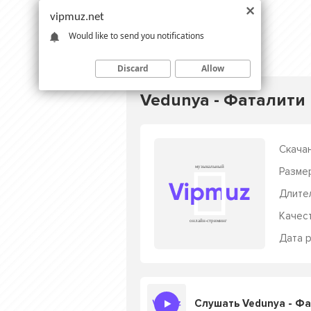
vipmuz.net
Would like to send you notifications
Discard
Allow
Vedunya - Фаталити
Скачан
Разме
Длите
Качес
Дата р
Слушать Vedunya - Ф