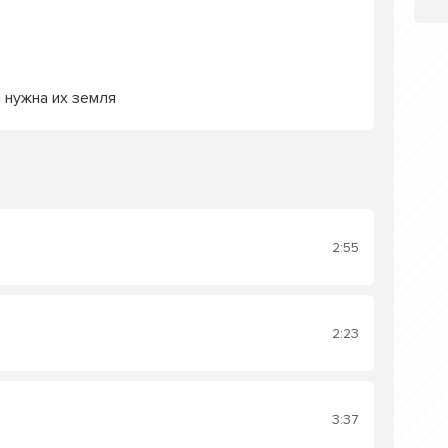
 нужна их земля
2:55
2:23
3:37