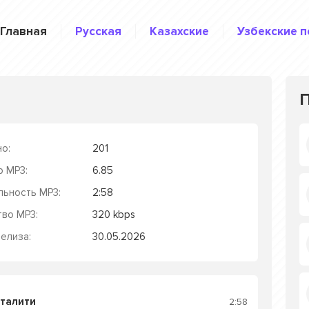
Главная
Русская
Казахские
Узбекские п
о:
201
р MP3:
6.85
льность MP3:
2:58
тво MP3:
320 kbps
елиза:
30.05.2026
аталити
2:58