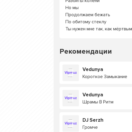
Разбиты колени
Но мы
Продолжаем бежать
По обитому стеклу
Ты нужен мне так, как мёртвым
Рекомендации
Vedunya
Короткое Замыкание
Vedunya
Шрамы В Ритм
DJ Serzh
Громче