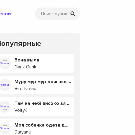
есни
Популярные
Зона выла
Garik Garik
Муру мур мур двигаюсь на мурмулях
Это Радио
Там на небі високо за хмарами
VoityK
Моя собачка одета дороже тебя
Daryana