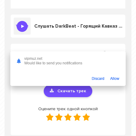
Слушать DarkBeat - Горящий Кавказ (Безумная Лезгинка Под Звуки Пандура До Самого Рассвета)
Скачать песню DarkBeat - Горящий
Кавказ (Безумная Лезгинка Под Звуки
vipmuz.net
Would like to send you notifications
Пандура До Самого Рассвета)
в mp3 или
слушать онлайн бесплатно
Discard
Allow
Скачать трек
Оцените трек одной кнопкой