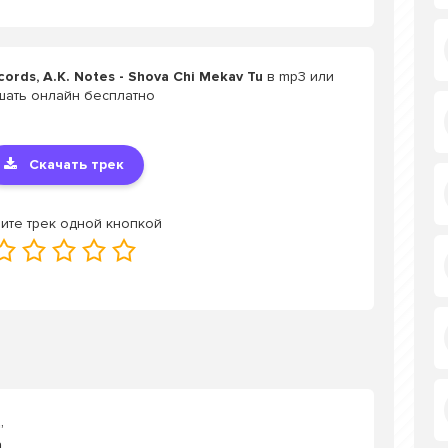
ords, A.K. Notes - Shova Chi Mekav Tu
в mp3 или
шать онлайн бесплатно
Скачать трек
ите трек одной кнопкой
,
.