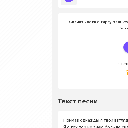
Скачать песню GipsyPrala Rec
слу
Оцен
Текст песни
Поймав однажды я твой взгляд
Я с тех пор не знаю больше сна