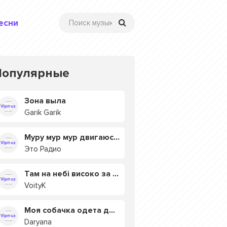
есни
Популярные
Зона выла
Garik Garik
Муру мур мур двигаюсь на мурмулях
Это Радио
Там на небі високо за хмарами
VoityK
Моя собачка одета дороже тебя
Daryana