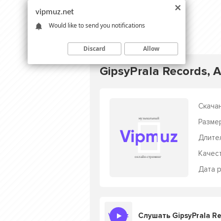
vipmuz.net
Would like to send you notifications
Discard
Allow
GipsyPrala Records, A
Скачан
Разме
Длите
Качес
Дата р
Слушать GipsyPrala Rec