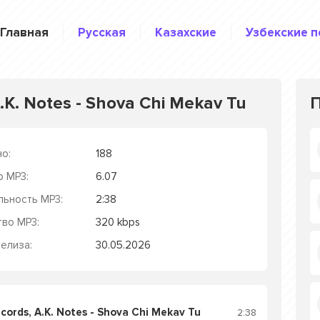
Главная
Русская
Казахские
Узбекские п
.K. Notes - Shova Chi Mekav Tu
о:
188
р MP3:
6.07
льность MP3:
2:38
тво MP3:
320 kbps
елиза:
30.05.2026
ords, A.K. Notes - Shova Chi Mekav Tu
2:38