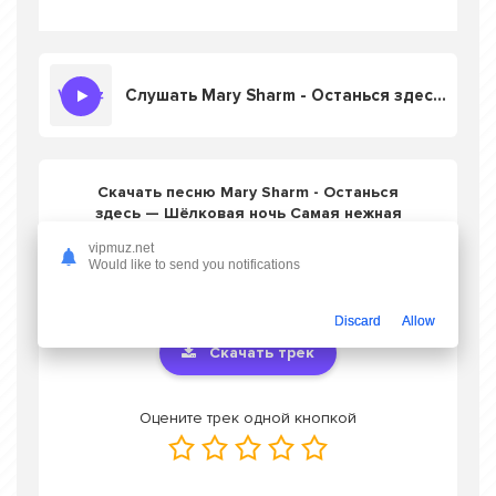
Слушать Mary Sharm - Останься здесь — Шёлковая ночь Самая нежная песня о любви Премьера Mary Sharm —Поп-хит 2026
Скачать песню Mary Sharm - Останься
здесь — Шёлковая ночь Самая нежная
песня о любви Премьера Mary Sharm —
vipmuz.net
Поп-хит 2026
в mp3 или слушать онлайн
Would like to send you notifications
бесплатно
Discard
Allow
Скачать трек
Оцените трек одной кнопкой