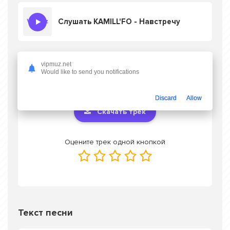
Слушать KAMILL'FO - Навстречу
vipmuz.net
Скачать песню KAMILL'FO - Навстречу
в
Would like to send you notifications
mp3 или слушать онлайн бесплатно
Discard
Allow
Скачать трек
Оцените трек одной кнопкой
Текст песни