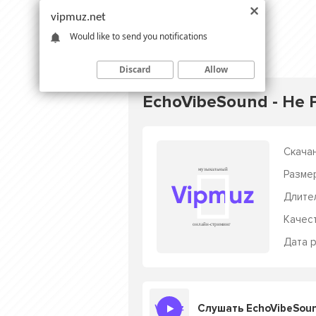
vipmuz.net
Would like to send you notifications
Discard
Allow
EchoVibeSound - Не
Скачан
Разме
Длите
Качес
Дата р
Слушать EchoVibeSoun