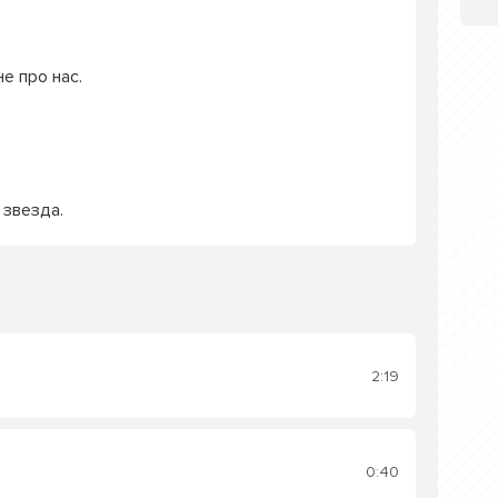
е про нас.
 звезда.
2:19
0:40