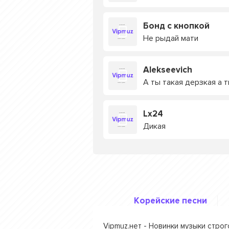
Бонд с кнопкой
Не рыдай мати
Alekseevich
А ты такая дерзкая а 
Lx24
Дикая
Корейские песни
Vipmuz.нет - Новинки музыки стро