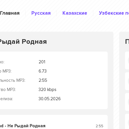
Главная
Русская
Казахские
Узбекские п
 Рыдай Родная
о:
201
р MP3:
6.73
льность MP3:
2:55
тво MP3:
320 kbps
елиза:
30.05.2026
d - Не Рыдай Родная
2:55