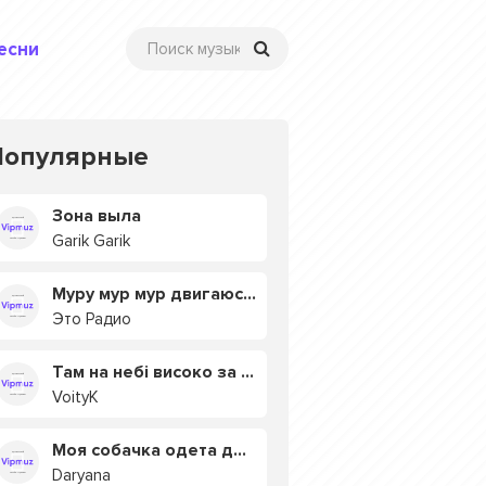
есни
Популярные
Зона выла
Garik Garik
Муру мур мур двигаюсь на мурмулях
Это Радио
Там на небі високо за хмарами
VoityK
Моя собачка одета дороже тебя
Daryana