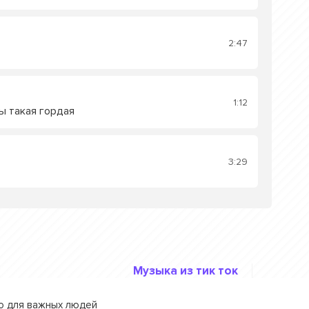
2:47
1:12
ты такая гордая
3:29
Музыка из тик ток
го для важных людей