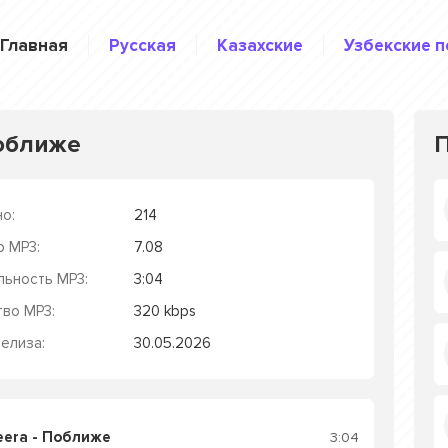
Главная
Русская
Казахские
Узбекские п
Поближе
о:
214
р MP3:
7.08
льность MP3:
3:04
тво MP3:
320 kbps
елиза:
30.05.2026
eera - Поближе
3:04