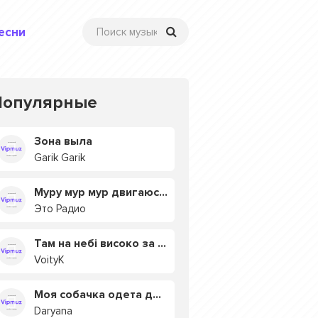
есни
Популярные
Зона выла
Garik Garik
Муру мур мур двигаюсь на мурмулях
Это Радио
Там на небі високо за хмарами
VoityK
Моя собачка одета дороже тебя
Daryana