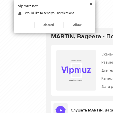
vipmuz.net
Would like to send you notifications
Discard
Allow
MARTiN, Bageera - 
Скачан
Разме
Длите
Качес
Дата р
Слушать MARTiN, Bag