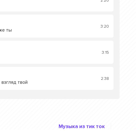
2:20
3:20
же ты
3:15
2:38
 взгляд твой
Музыка из тик ток