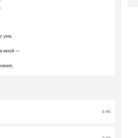
,
с ума.
а мной —
нание,
3:45