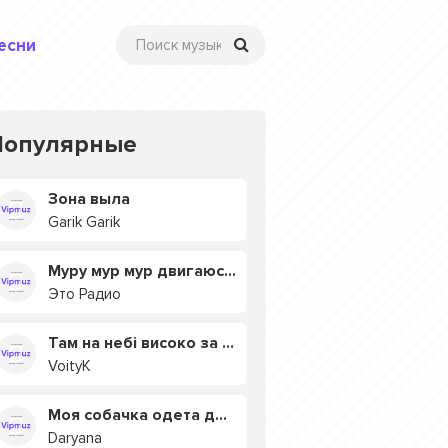
есни
Популярные
Зона выла
Garik Garik
Муру мур мур двигаюсь на мурмулях
Это Радио
Там на небі високо за хмарами
VoityK
Моя собачка одета дороже тебя
Daryana