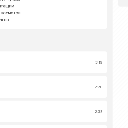
ытащим
, посмотри
лгов
3:19
2:20
2:38