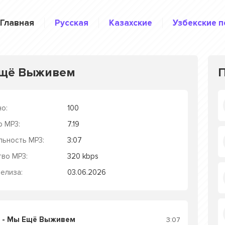
Главная
Русская
Казахские
Узбекские п
Ещё Выживем
о:
100
р MP3:
7.19
льность MP3:
3:07
тво MP3:
320 kbps
елиза:
03.06.2026
 - Мы Ещё Выживем
3:07