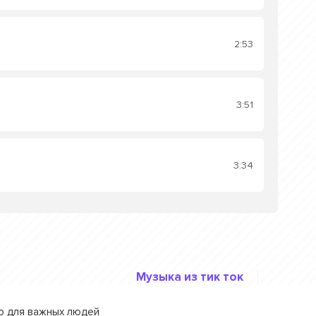
2:53
3:51
3:34
Музыка из тик ток
го для важных людей