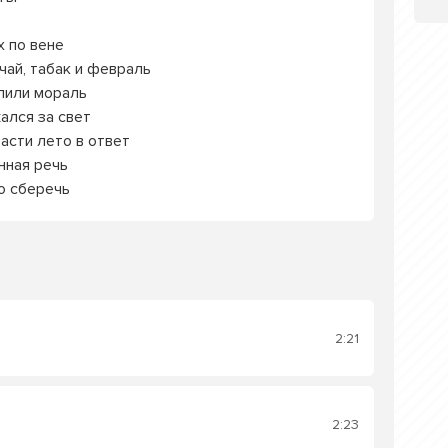
х по вене
чай, табак и февраль
лили мораль
ался за свет
асти лето в ответ
онная речь
о сберечь
2:21
2:23