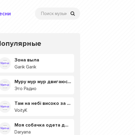
есни
Популярные
Зона выла
Garik Garik
Муру мур мур двигаюсь на мурмулях
Это Радио
Там на небі високо за хмарами
VoityK
Моя собачка одета дороже тебя
Daryana