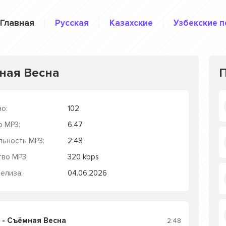
Главная
Русская
Казахские
Узбекские п
ная Весна
о:
102
р MP3:
6.47
льность MP3:
2:48
тво MP3:
320 kbps
елиза:
04.06.2026
- Съёмная Весна
2:48