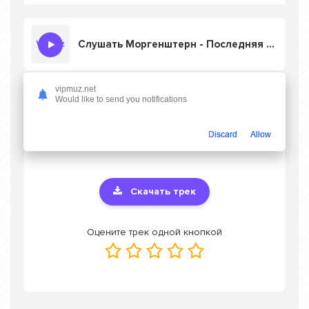
Слушать Моргенштерн - Последняя любовь (tiktok speed up remix)
vipmuz.net
Would like to send you notifications
Скачать песню Моргенштерн -
Последняя любовь (tiktok speed up
remix)
в mp3 или слушать онлайн
Discard
Allow
бесплатно
Скачать трек
Оцените трек одной кнопкой