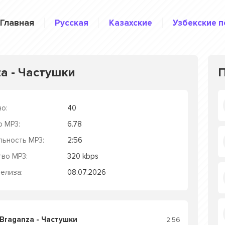
Главная
Русская
Казахские
Узбекские п
za - Частушки
о:
40
р MP3:
6.78
льность MP3:
2:56
тво MP3:
320 kbps
елиза:
08.07.2026
 Braganza - Частушки
2:56