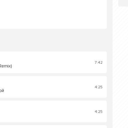
7:42
Remix)
4:25
ой
4:25