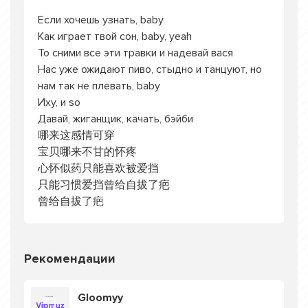
Если хочешь узнать, baby
Как играет твой сон, baby, yeah
То сними все эти травки и надевай вася
Нас уже ожидают пиво, стыдно и танцуют, но
нам так не плевать, baby
Иху, и so
Давай, жиганщик, качать, бэйби
哪来这感情可穿
宝贝哪来不甘的怀疼
心怀似药只能喜欢被爱挡
只能习惯爱挡曾给自拔了疤
曾给自拔了疤
Рекомендации
Gloomyy