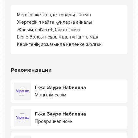
Мерзімі жеткенде тозады тәніміз
Жергесініп қайта құнларға айналы
Жаным, саған ең бекеттемін
Бірге болсын сұрымда, түніштіғымда
Көрінгенің аржағында көленке жолған
Рекомендации
Г-жа Зауре Набиевна
Мәңгілік сезім
Г-жа Зауре Набиевна
Прозрачная ночь