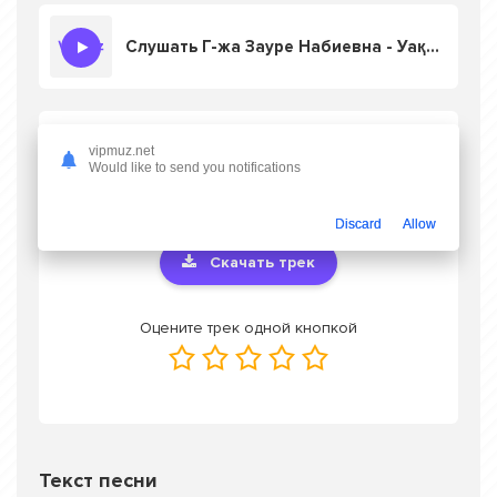
Слушать Г-жа Зауре Набиевна - Уақытша әлем
Скачать песню Г-жа Зауре Набиевна -
vipmuz.net
Уақытша әлем
в mp3 или слушать онлайн
Would like to send you notifications
бесплатно
Discard
Allow
Скачать трек
Оцените трек одной кнопкой
Текст песни