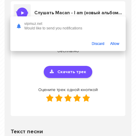
Слушать Macan - I am (новый альбом 2024)
vipmuz.net
Would like to send you notifications
Скачать песню Macan - I am (новый
Discard
Allow
альбом 2024)
в mp3 или слушать онлайн
бесплатно
Скачать трек
Оцените трек одной кнопкой
Текст песни