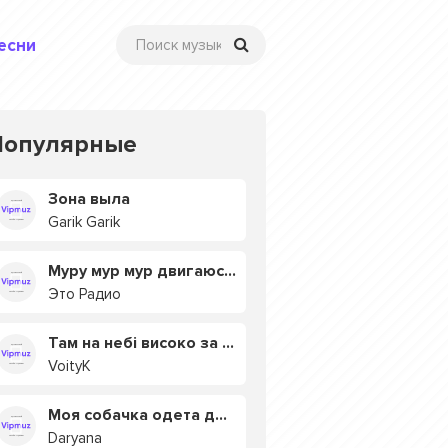
есни
Популярные
Зона выла
Garik Garik
Муру мур мур двигаюсь на мурмулях
Это Радио
Там на небі високо за хмарами
VoityK
Моя собачка одета дороже тебя
Daryana