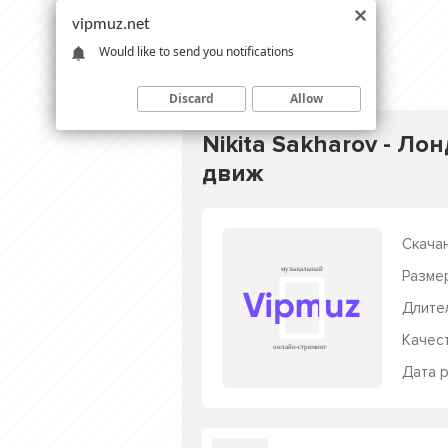
vipmuz.net
Would like to send you notifications
Discard
Allow
Nikita Sakharov - Ло
движ
Скачан
Разме
Длите
Качес
Дата р