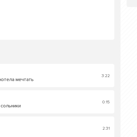
3:22
 хотела мечтать
0:15
 сольники
2:31