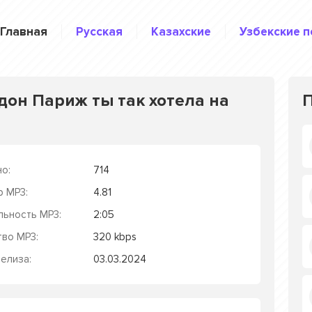
Главная
Русская
Казахские
Узбекские п
ндон Париж ты так хотела на
о:
714
р MP3:
4.81
льность MP3:
2:05
тво MP3:
320 kbps
елиза:
03.03.2024