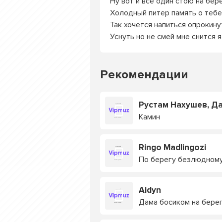
Ну вот и всё один стою на бер
Холодный питер память о тебе
Так хочется напиться опрокину
Уснуть но не смей мне снится 
Рекомендации
Рустам Нахушев, Д
Камин
Ringo Madlingozi
По берегу безлюдному
Aidyn
Дама босиком на бере