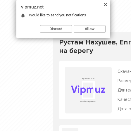
vipmuz.net
Would like to send you notifications
Discard
Allow
Рустам Нахушев, Enra
на берегу
Скачан
Разме
Длите
Качес
Дата р