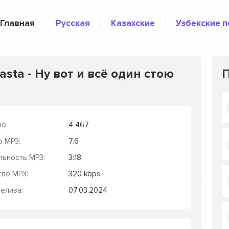
Главная
Русская
Казахские
Узбекские п
sta - Ну вот и всё один стою
о:
4 467
р MP3:
7.6
льность MP3:
3:18
тво MP3:
320 kbps
елиза:
07.03.2024