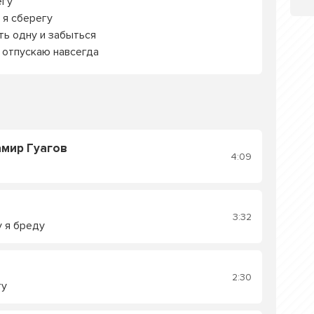
егу
 я сберегу
ть одну и забыться
я отпускаю навсегда
амир Гуагов
4:09
3:32
 я бреду
2:30
гу