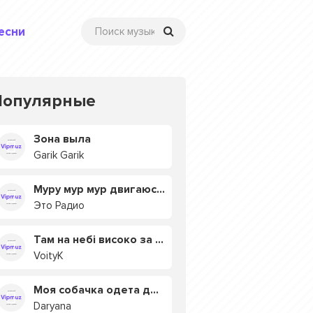
есни
Популярные
Зона выла
Garik Garik
Муру мур мур двигаюсь на мурмулях
Это Радио
Там на небі високо за хмарами
VoityK
Моя собачка одета дороже тебя
Daryana