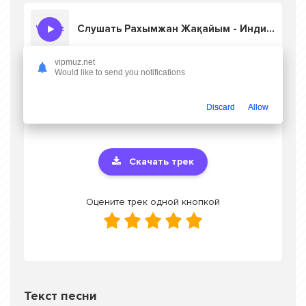
Слушать Рахымжан Жақайым - Индирам ай
vipmuz.net
Would like to send you notifications
Скачать песню Рахымжан Жақайым -
Индирам ай
в mp3 или слушать онлайн
Discard
Allow
бесплатно
Скачать трек
Оцените трек одной кнопкой
Текст песни