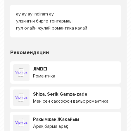
ay ay ay indiram ay
улзингни бирге тонтармаы
гул олайн жулай романтика калай
Рекомендации
JIMBEI
Романтика
Shiza, Serik Gamza-zade
Мен сен саксофон вальс романтика
Рахымжан Жакайым
Арақ барма арақ