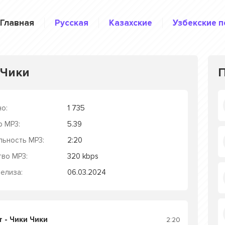
Главная
Русская
Казахские
Узбекские п
и Чики
о:
1 735
р MP3:
5.39
льность MP3:
2:20
тво MP3:
320 kbps
елиза:
06.03.2024
r - Чики Чики
2:20