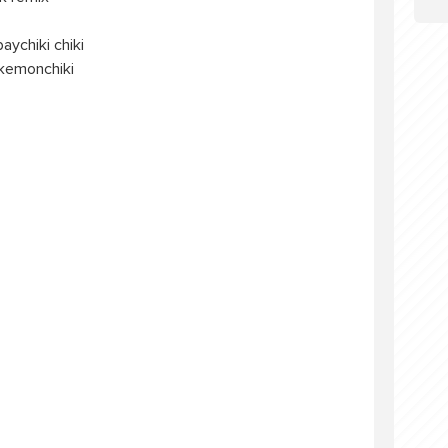
baychiki chiki
okemonchiki