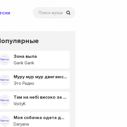
есни
Популярные
Зона выла
Garik Garik
Муру мур мур двигаюсь на мурмулях
Это Радио
Там на небі високо за хмарами
VoityK
Моя собачка одета дороже тебя
Daryana