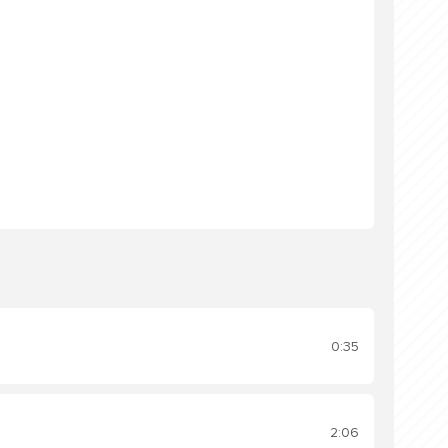
0:35
2:06