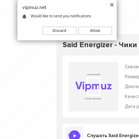
vipmuz.net
Would like to send you notifications
Discard
Allow
Said Energizer - Чик
Скачан
Разме
Длите
Качес
Дата р
Слушать Said Energize