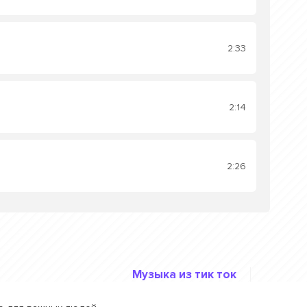
2:33
2:14
2:26
Музыка из тик ток