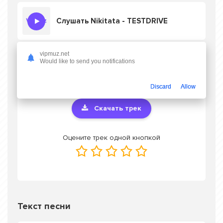
Слушать Nikitata - TESTDRIVE
vipmuz.net
Would like to send you notifications
Скачать песню Nikitata - TESTDRIVE
в mp3
или слушать онлайн бесплатно
Discard
Allow
Скачать трек
Оцените трек одной кнопкой
Текст песни