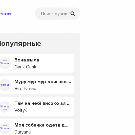
есни
Популярные
Зона выла
Garik Garik
Муру мур мур двигаюсь на мурмулях
Это Радио
Там на небі високо за хмарами
VoityK
Моя собачка одета дороже тебя
Daryana