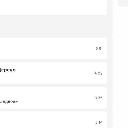
2:51
Дерево
4:02
0:35
ы вдвоем
2:14