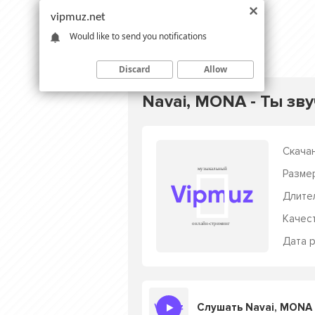
vipmuz.net
Would like to send you notifications
Discard
Allow
Navai, MONA - Ты зв
Скачан
Разме
Длите
Качес
Дата р
Слушать Navai, MONA 