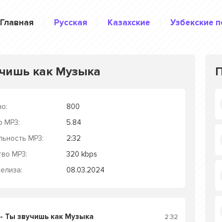
Главная
Русская
Казахские
Узбекские п
учишь как Музыка
о:
800
р MP3:
5.84
льность MP3:
2:32
тво MP3:
320 kbps
елиза:
08.03.2024
- Ты звучишь как Музыка
2:32