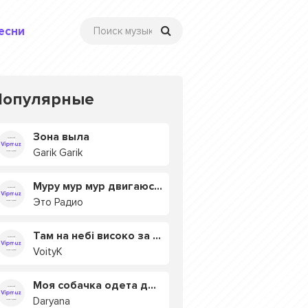
есни
Популярные
Зона выла
Garik Garik
Муру мур мур двигаюсь на мурмулях
Это Радио
Там на небі високо за хмарами
VoityK
Моя собачка одета дороже тебя
Daryana