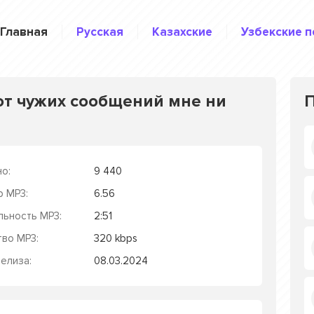
Главная
Русская
Казахские
Узбекские п
 от чужих сообщений мне ни
о:
9 440
р MP3:
6.56
льность MP3:
2:51
тво MP3:
320 kbps
елиза:
08.03.2024