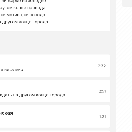
 ни жарко ни холодно
другом конце провода
 ни мотива, ни повода
а другом конце города
2:32
бе весь мир
2:51
ждать на другом конце города
нская
4:21