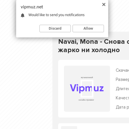
vipmuz.net
Would like to send you notifications
Discard
Allow
Navai, Mona - Снова
жарко ни холодно
Скачан
Разме
Длите
Качес
Дата р