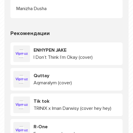
Manizha Dusha
Рекомендации
ENHYPEN JAKE
I Don’t Think I’m Okay (cover)
Quttay
Aqmaralym (cover)
Tik tok
TRINIX x Iman Darwisy (cover hey hey)
R-One