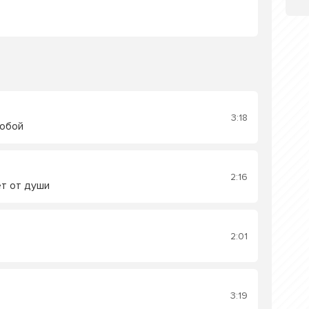
3:18
тобой
2:16
т от души
2:01
3:19