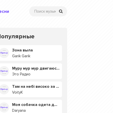
есни
Популярные
Зона выла
Garik Garik
Муру мур мур двигаюсь на мурмулях
Это Радио
Там на небі високо за хмарами
VoityK
Моя собачка одета дороже тебя
Daryana