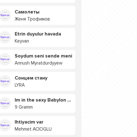
Самолеты
Женя Трофимов
Etrin duyulur havada
Keyvan
Soydum seni sende meni
Annush Myratdurdyyew
Сонцем стану
LYRA
Im in the sexy Babylon БУЯ
9 Gramm
Ihtiyacim var
Mehmet ACIOGLU