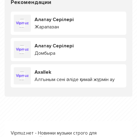
Рекомендации
Алатау Серілері
Жарапазан
Алатау Серілері
Домбыра
Axallek
Алтыным сені әліде қимай жүрмін ау
Vipmuz.нет - Новинки музыки строго для