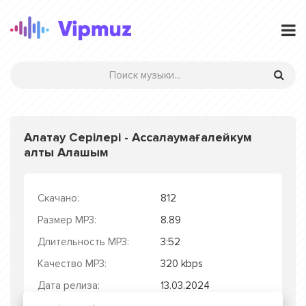
Алатау Серілері - Ассалаумағалейкум
алты Алашым
Скачано:
812
Размер MP3:
8.89
Длительность MP3:
3:52
Качество MP3:
320 kbps
Дата релиза:
13.03.2024