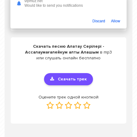
vipmuz.net
Would like to send you notifications
Слушать Алатау Серілері - Ассалаумағалейкум алты Алашым
Discard
Allow
Скачать песню Алатау Серілері -
Ассалаумағалейкум алты Алашым
в mp3
или слушать онлайн бесплатно
Скачать трек
Оцените трек одной кнопкой