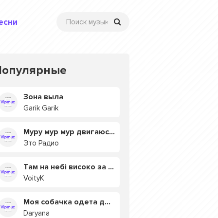
есни
Популярные
Зона выла
Garik Garik
Муру мур мур двигаюсь на мурмулях
Это Радио
Там на небі високо за хмарами
VoityK
Моя собачка одета дороже тебя
Daryana