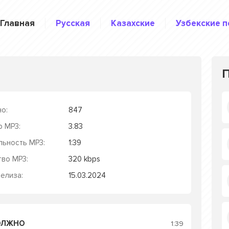
Главная
Русская
Казахские
Узбекские п
о:
847
р MP3:
3.83
льность MP3:
1:39
тво MP3:
320 kbps
елиза:
15.03.2024
ДОЛЖНО
1:39