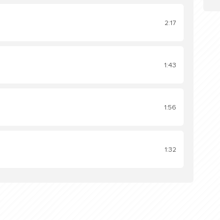
2:17
1:43
1:56
1:32