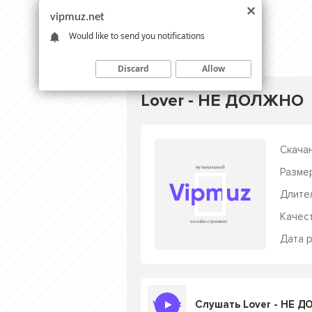
vipmuz.net
Would like to send you notifications
Discard
Allow
Lover - НЕ ДОЛЖНО
Скачан
Разме
Длите
Качес
Дата р
Слушать Lover - НЕ 