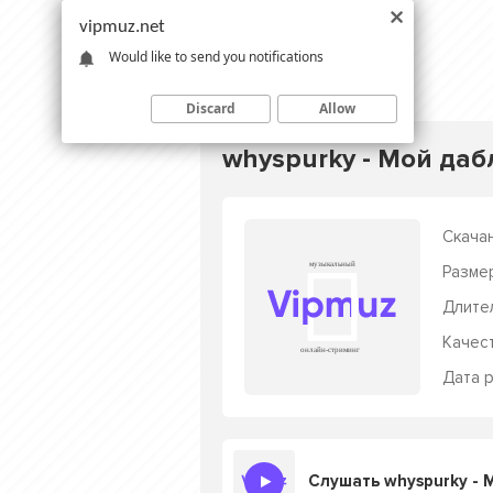
vipmuz.net
Would like to send you notifications
Discard
Allow
whyspurky - Мой да
Скачан
Разме
Длите
Качес
Дата р
Слушать whyspurky - 