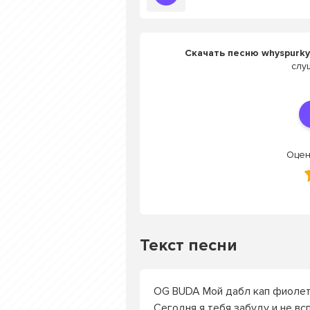
Скачать песню whyspurky
слу
Оцен
Текст песни
OG BUDA Мой дабл кап фиолет
Сегодня я тебя забуду и не в