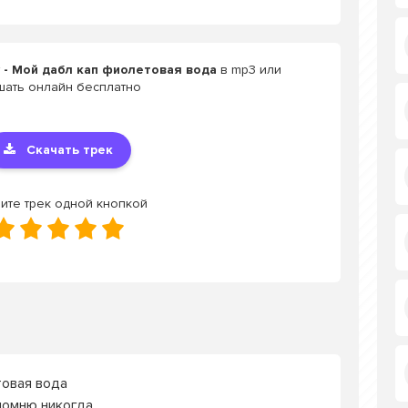
 - Мой дабл кап фиолетовая вода
в mp3 или
шать онлайн бесплатно
Скачать трек
ите трек одной кнопкой
овая вода
спомню никогда