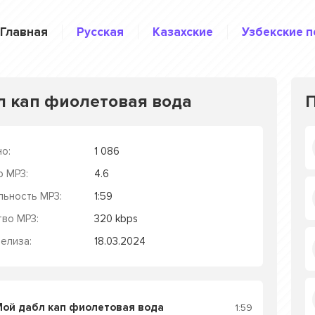
Главная
Русская
Казахские
Узбекские п
бл кап фиолетовая вода
о:
1 086
р MP3:
4.6
льность MP3:
1:59
тво MP3:
320 kbps
елиза:
18.03.2024
Мой дабл кап фиолетовая вода
1:59