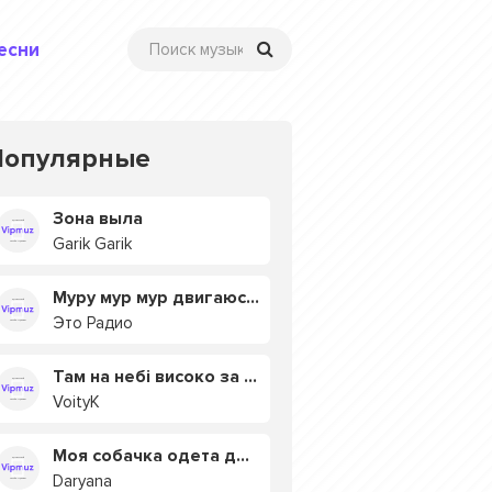
есни
Популярные
Зона выла
Garik Garik
Муру мур мур двигаюсь на мурмулях
Это Радио
Там на небі високо за хмарами
VoityK
Моя собачка одета дороже тебя
Daryana