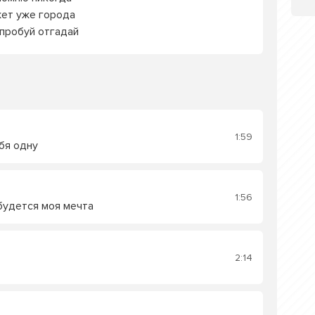
ет уже города
пробуй отгадай
1:59
ебя одну
1:56
будется моя мечта
2:14