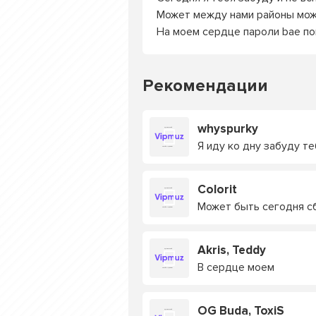
Может между нами районы мож
На моем сердце пароли bae по
Рекомендации
whyspurky
Я иду ко дну забуду т
Colorit
Может быть сегодня с
Akris, Teddy
В сердце моем
OG Buda, ToxiS