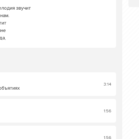
мелодия звучит
нам.
тит
мне
да,
3:14
объятиях
1:56
1:56