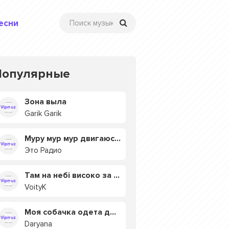
есни
Популярные
Зона выла
Garik Garik
Муру мур мур двигаюсь на мурмулях
Это Радио
Там на небі високо за хмарами
VoityK
Моя собачка одета дороже тебя
Daryana