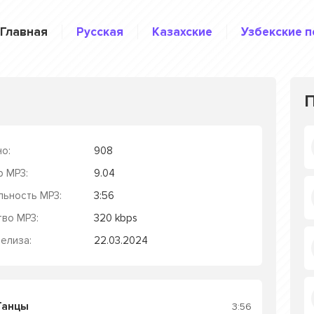
Главная
Русская
Казахские
Узбекские п
о:
908
р MP3:
9.04
льность MP3:
3:56
тво MP3:
320 kbps
елиза:
22.03.2024
Танцы
3:56