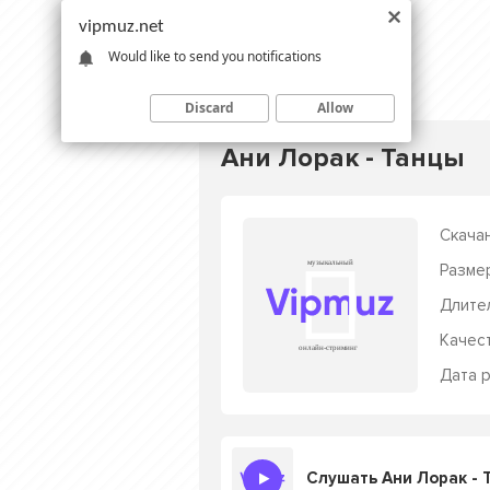
vipmuz.net
Would like to send you notifications
Discard
Allow
Ани Лорак - Танцы
Скачан
Разме
Длите
Качес
Дата р
Слушать Ани Лорак - 